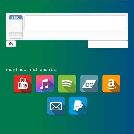
SEP.
19:00
THE MAGMA PROJECT & GRANTAPFEL l...
26
@ Jamhouse Wien, Mariahilfer Gürtel
Sa.
2026
Kalender anzeigen
man findet mich auch bei: