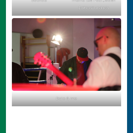
Bounce
meine Les Paul „Slash
Edition“ und ich
Dale & me
wunderbare Bilder von Johannes Strauss Fotography
– 1000 Dank!