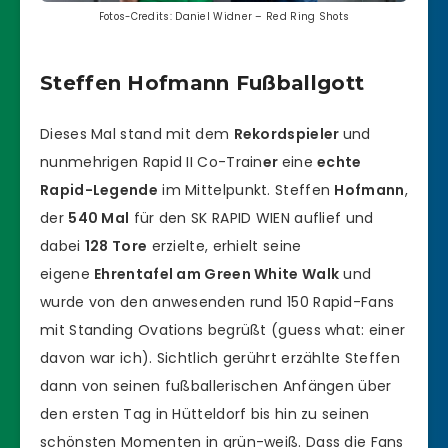
Fotos-Credits: Daniel Widner – Red Ring Shots
Steffen Hofmann Fußballgott
Dieses Mal stand mit dem
Rekordspieler
und
nunmehrigen Rapid II Co-Train
er
eine
echte
Rapid-Legende
im Mittelpunkt. Steffen
Hofmann
,
der
540 Mal
für den SK RAPID WIEN auflief und
dabei
128 Tore
erzielte, erhielt seine
eigene
Ehrentafel am Green White Walk
und
wurde von den anwesenden rund 150 Rapid-Fans
mit Standing Ovations begrüßt (guess what: einer
davon war ich). Sichtlich gerührt erzählte Steffen
dann von seinen fußballerischen Anfängen über
den ersten Tag in Hütteldorf bis hin zu seinen
schönsten Momenten in grün-weiß. Dass die Fans